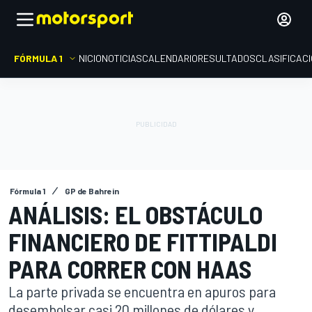
FÓRMULA 1
INICIO
NOTICIAS
CALENDARIO
RESULTADOS
CLASIFICAC
Fórmula 1
GP de Bahrein
ANÁLISIS: EL OBSTÁCULO
FINANCIERO DE FITTIPALDI
PARA CORRER CON HAAS
La parte privada se encuentra en apuros para
desembolsar casi 20 millones de dólares y