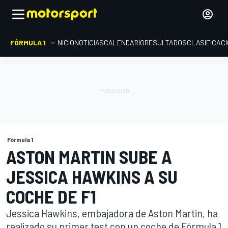
FÓRMULA 1
INICIO
NOTICIAS
CALENDARIO
RESULTADOS
CLASIFICAC
Fórmula 1
ASTON MARTIN SUBE A
JESSICA HAWKINS A SU
COCHE DE F1
Jessica Hawkins, embajadora de Aston Martin, ha
realizado su primer test con un coche de Fórmula 1