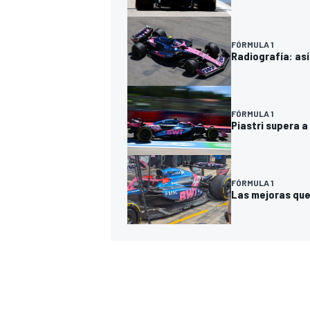
FÓRMULA 1
Radiografía: así
FÓRMULA 1
Piastri supera a
FÓRMULA 1
Las mejoras que 