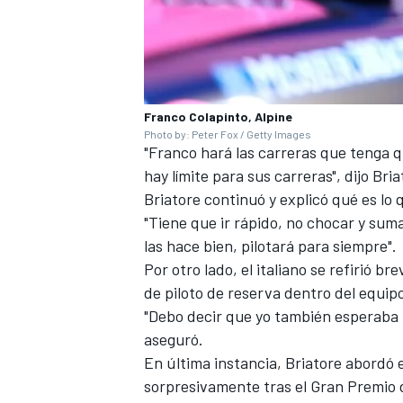
Franco Colapinto, Alpine
Photo by: Peter Fox / Getty Images
"Franco hará las carreras que tenga q
hay límite para sus carreras", dijo Bri
Briatore continuó y explicó qué es lo 
"Tiene que ir rápido, no chocar y sumar
las hace bien, pilotará para siempre".
Por otro lado, el italiano se refirió 
de piloto de reserva dentro del equip
"Debo decir que yo también esperaba
aseguró.
En última instancia, Briatore abordó e
sorpresivamente tras el Gran Premio d