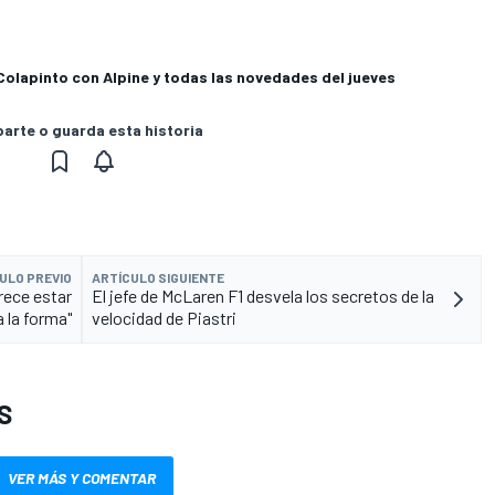
Colapinto con Alpine y todas las novedades del jueves
rte o guarda esta historia
ULO PREVIO
ARTÍCULO SIGUIENTE
rece estar
El jefe de McLaren F1 desvela los secretos de la
a la forma"
velocidad de Piastri
S
VER MÁS Y COMENTAR