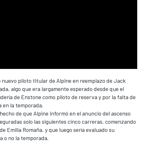
nuevo piloto titular de
Alpine
en reemplazo de
Jack
ada, algo que era largamente esperado desde que el
udería de Enstone como piloto de reserva y por la falta de
a en la temporada.
l hecho de que Alpine informó en el anuncio del ascenso
seguradas solo las siguientes cinco carreras, comenzando
de Emilia Romaña, y que luego sería evaluado su
ía o no la temporada.