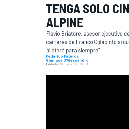
TENGA SOLO CI
INDYCAR
ALPINE
Flavio Briatore, asesor ejecutivo de
carreras de Franco Colapinto si cum
pilotará para siempre"
Federico Faturos
Gianluca D'Alessandro
Editado:
16 may 2025, 18:03
MOTOGP