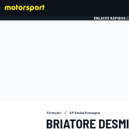
ENLACES RÁPIDOS:
C
FÓRMULA 1
Fórmula 1
GP Emilia Romagna
BRIATORE DESM