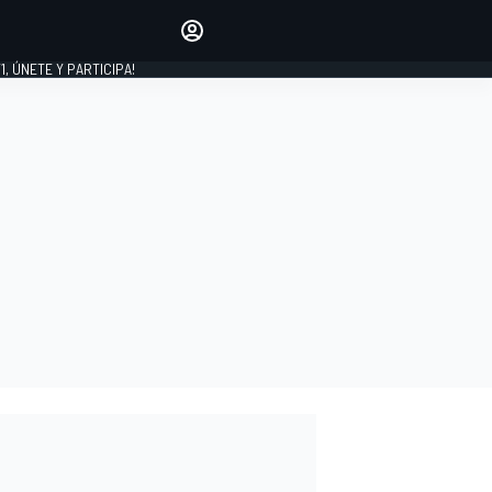
favoritos
Haz que se oiga tu voz
comentando artículos.
1, ÚNETE Y PARTICIPA!
INICIAR SESIÓN
EDICIÓN
LATINOAMÉRICA