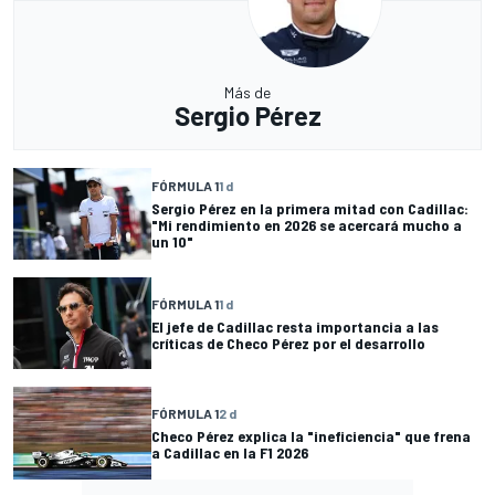
Más de
Sergio Pérez
FÓRMULA 1
1 d
Sergio Pérez en la primera mitad con Cadillac:
"Mi rendimiento en 2026 se acercará mucho a
un 10"
FÓRMULA 1
1 d
El jefe de Cadillac resta importancia a las
críticas de Checo Pérez por el desarrollo
FÓRMULA 1
2 d
Checo Pérez explica la "ineficiencia" que frena
a Cadillac en la F1 2026