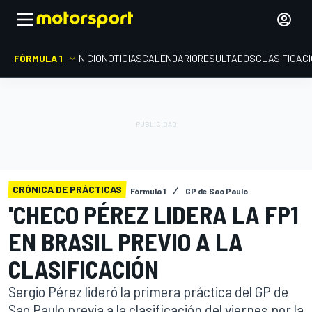
FÓRMULA 1
INICIO
NOTICIAS
CALENDARIO
RESULTADOS
CLASIFICAC
CRÓNICA DE PRÁCTICAS
Fórmula 1
GP de Sao Paulo
'CHECO PÉREZ LIDERA LA FP1
EN BRASIL PREVIO A LA
CLASIFICACIÓN
Sergio Pérez lideró la primera práctica del GP de
Sao Paulo previa a la clasificación del viernes por la