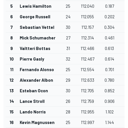
5
Lewis Hamilton
25
1'12.040
0.187
6
George Russell
24
1'12.055
0.202
7
Sebastian Vettel
30
1'12.157
0.304
8
Mick Schumacher
27
1'12.314
0.461
9
Valtteri Bottas
31
1'12.466
0.613
10
Pierre Gasly
32
1'12.467
0.614
11
Fernando Alonso
25
1'12.554
0.701
12
Alexander Albon
29
1'12.633
0.780
13
Esteban Ocon
30
1'12.705
0.852
14
Lance Stroll
26
1'12.759
0.906
15
Lando Norris
28
1'12.955
1.102
16
Kevin Magnussen
25
1'12.997
1.144