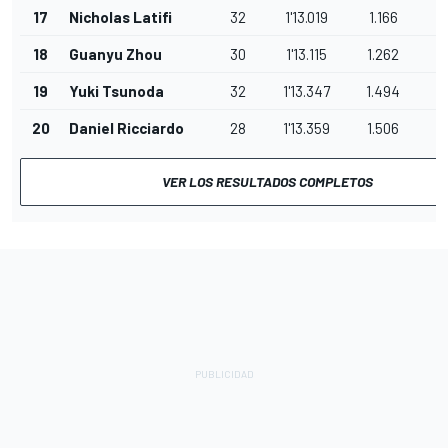
17
Nicholas Latifi
32
1'13.019
1.166
18
Guanyu Zhou
30
1'13.115
1.262
19
Yuki Tsunoda
32
1'13.347
1.494
20
Daniel Ricciardo
28
1'13.359
1.506
VER LOS RESULTADOS COMPLETOS