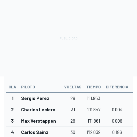
CLA
PILOTO
VUELTAS
TIEMPO
DIFERENCIA
I
1
Sergio Pérez
29
1'11.853
2
Charles Leclerc
31
1'11.857
0.004
3
Max Verstappen
28
1'11.861
0.008
4
Carlos Sainz
30
1'12.039
0.186