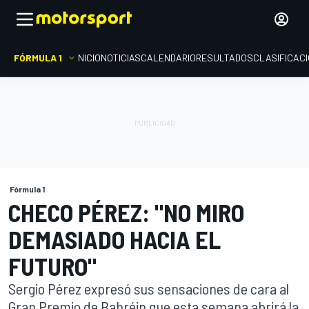
FÓRMULA 1
INICIO
NOTICIAS
CALENDARIO
RESULTADOS
CLASIFICAC
Fórmula 1
CHECO PÉREZ: "NO MIRO
DEMASIADO HACIA EL
FUTURO"
Sergio Pérez expresó sus sensaciones de cara al
Gran Premio de Bahréin que esta semana abrirá la