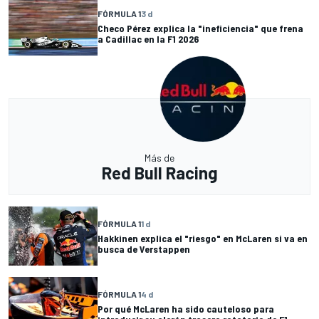
FÓRMULA 1
3 d
Checo Pérez explica la "ineficiencia" que frena
a Cadillac en la F1 2026
Más de
Red Bull Racing
FÓRMULA 1
1 d
Hakkinen explica el "riesgo" en McLaren si va en
busca de Verstappen
FÓRMULA 1
4 d
Por qué McLaren ha sido cauteloso para