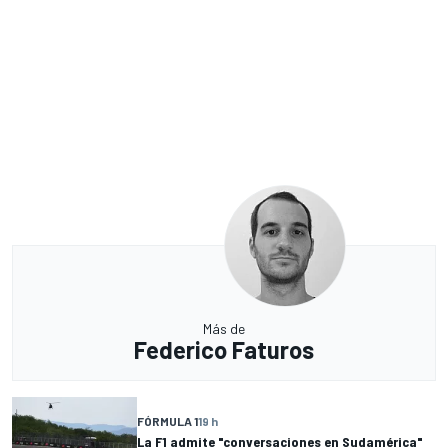
Más de
Federico Faturos
FÓRMULA 1
19 h
La F1 admite "conversaciones en Sudamérica"