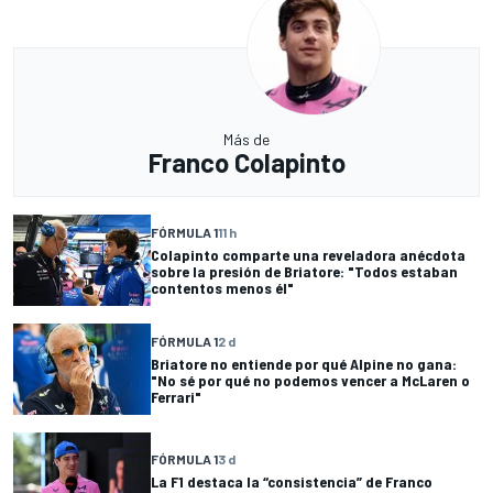
Más de
Franco Colapinto
FÓRMULA 1
11 h
Colapinto comparte una reveladora anécdota
sobre la presión de Briatore: "Todos estaban
contentos menos él"
FÓRMULA 1
2 d
Briatore no entiende por qué Alpine no gana:
"No sé por qué no podemos vencer a McLaren o
Ferrari"
FÓRMULA 1
3 d
La F1 destaca la “consistencia” de Franco