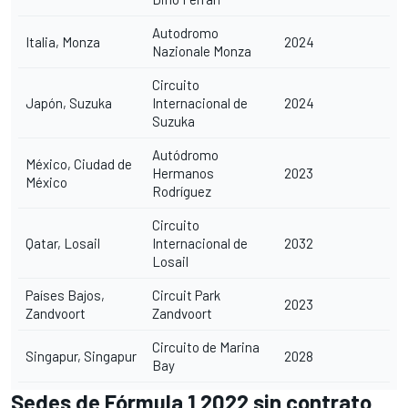
Autodromo
Italia, Monza
2024
Nazionale Monza
Circuito
Japón, Suzuka
Internacional de
2024
Suzuka
Autódromo
México, Ciudad de
Hermanos
2023
México
Rodríguez
Circuito
Qatar, Losail
Internacional de
2032
Losail
Países Bajos,
Circuit Park
2023
Zandvoort
Zandvoort
Circuito de Marina
Singapur, Singapur
2028
Bay
Sedes de Fórmula 1 2022 sin contrato