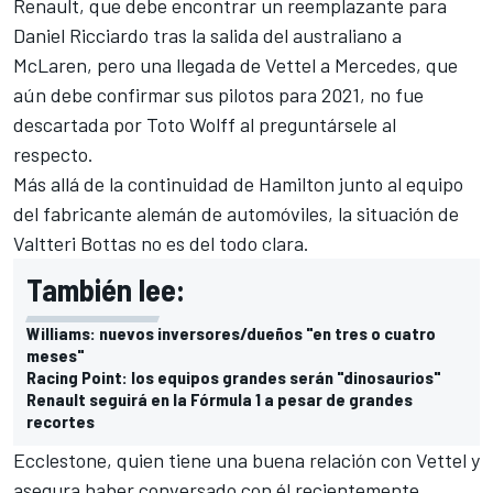
Renault
, que debe encontrar un reemplazante para
Daniel Ricciardo
tras la salida del australiano a
McLaren
, pero una llegada de Vettel a
Mercedes
, que
aún debe confirmar sus pilotos para 2021,
no fue
descartada por Toto Wolff al preguntársele al
respecto
.
Más allá de la continuidad de
Hamilton
junto al equipo
del fabricante alemán de automóviles, la situación de
Valtteri Bottas
no es del todo clara.
También lee:
Williams: nuevos inversores/dueños "en tres o cuatro
meses"
Racing Point: los equipos grandes serán "dinosaurios"
Renault seguirá en la Fórmula 1 a pesar de grandes
recortes
Ecclestone, quien tiene una buena relación con Vettel y
asegura haber conversado con él recientemente,