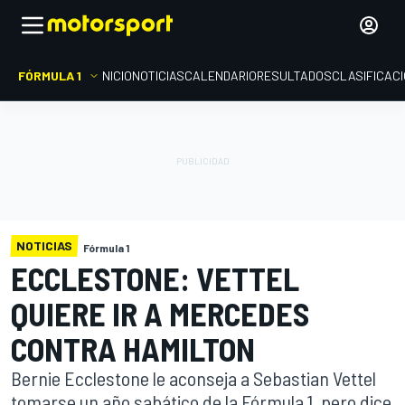
FÓRMULA 1
INICIO
NOTICIAS
CALENDARIO
RESULTADOS
CLASIFICAC
NOTICIAS
Fórmula 1
ECCLESTONE: VETTEL
QUIERE IR A MERCEDES
CONTRA HAMILTON
Bernie Ecclestone le aconseja a Sebastian Vettel
tomarse un año sabático de la Fórmula 1, pero dice