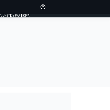
favoritos
Haz que se oiga tu voz
comentando artículos.
1, ÚNETE Y PARTICIPA!
INICIAR SESIÓN
EDICIÓN
LATINOAMÉRICA