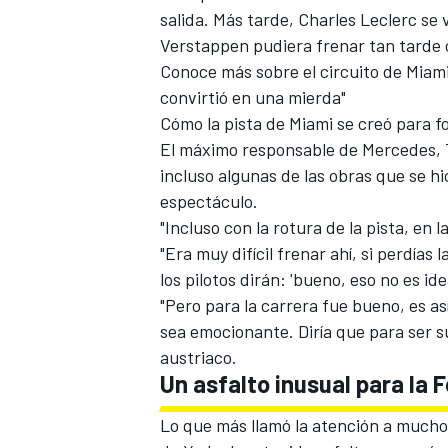
salida. Más tarde, Charles Leclerc se
FÓRMULA E
Verstappen pudiera frenar tan tarde 
Conoce más sobre el circuito de Miami:
convirtió en una mierda"
Cómo la pista de Miami se creó para fo
El máximo responsable de Mercedes, To
incluso algunas de las obras que se h
espectáculo.
"Incluso con la rotura de la pista, en 
"Era muy difícil frenar ahí, si perdías
los pilotos dirán: 'bueno, eso no es idea
"Pero para la carrera fue bueno, es a
WRC
sea emocionante. Diría que para ser s
austriaco.
Un asfalto inusual para la 
Lo que más llamó la atención a muchos