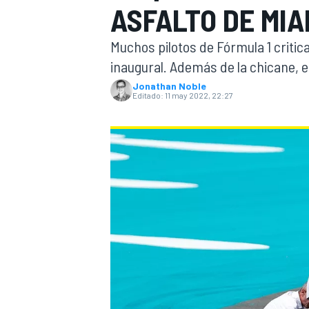
ASFALTO DE MIAM
INDYCAR
Muchos pilotos de Fórmula 1 critic
inaugural. Además de la chicane, el
Jonathan Noble
Editado:
11 may 2022, 22:27
MOTOGP