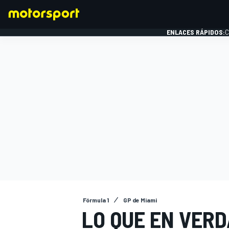
ENLACES RÁPIDOS:
C
FÓRMULA 1
Fórmula 1
GP de Miami
LO QUE EN VERD