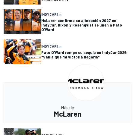
INDYCAR
1 m
McLaren confirma su alineación 2027 en
IndyCar: Dixon y Rosenqvist se unen a Pato
O'Ward
INDYCAR
1 m
Pato O'Ward rompe su sequía en IndyCar 2026:
"Sabía que mi victoria llegaría"
Más de
McLaren