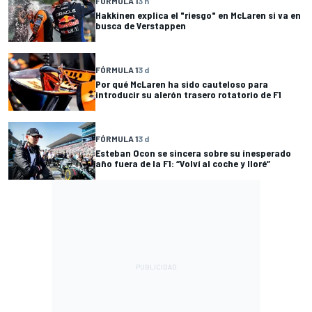
FÓRMULA 1
3 h
Hakkinen explica el "riesgo" en McLaren si va en
busca de Verstappen
FÓRMULA 1
3 d
Por qué McLaren ha sido cauteloso para
introducir su alerón trasero rotatorio de F1
FÓRMULA 1
3 d
Esteban Ocon se sincera sobre su inesperado
año fuera de la F1: “Volví al coche y lloré”