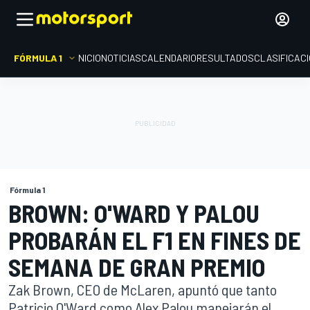
FÓRMULA 1
INICIO
NOTICIAS
CALENDARIO
RESULTADOS
CLASIFICAC
Fórmula 1
BROWN: O'WARD Y PALOU
PROBARÁN EL F1 EN FINES DE
SEMANA DE GRAN PREMIO
Zak Brown, CEO de McLaren, apuntó que tanto
Patricio O'Ward como Alex Palou manejarán el