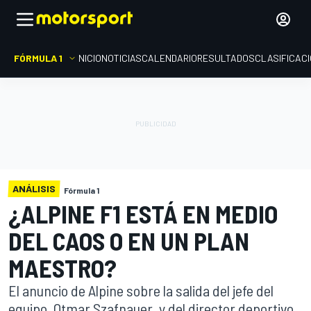
FÓRMULA 1
INICIO
NOTICIAS
CALENDARIO
RESULTADOS
CLASIFICAC
ANÁLISIS
Fórmula 1
¿ALPINE F1 ESTÁ EN MEDIO
DEL CAOS O EN UN PLAN
MAESTRO?
El anuncio de Alpine sobre la salida del jefe del
equipo, Otmar Szafnauer, y del director deportivo,