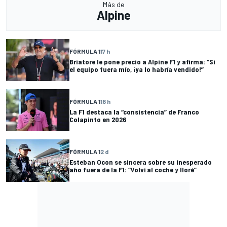
Más de
Alpine
FÓRMULA 1
17 h
Briatore le pone precio a Alpine F1 y afirma: “Si
el equipo fuera mío, ¡ya lo habría vendido!”
FÓRMULA 1
18 h
La F1 destaca la “consistencia” de Franco
Colapinto en 2026
FÓRMULA 1
2 d
Esteban Ocon se sincera sobre su inesperado
año fuera de la F1: “Volví al coche y lloré”