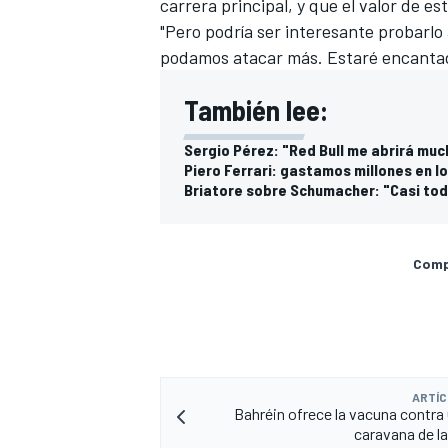
carrera principal, y que el valor de es
"Pero podría ser interesante probarlo
podamos atacar más. Estaré encantad
También lee:
Sergio Pérez: "Red Bull me abrirá mu
Piero Ferrari: gastamos millones en los
Briatore sobre Schumacher: "Casi tod
Compa
MÁS CATEGORÍAS
ARTÍC
Bahréin ofrece la vacuna contra 
caravana de la