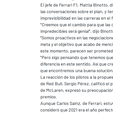
El jefe de
Ferrari F1
, Mattia Binotto, 
FÓRMULA E
las conversaciones sobre el plan, y t
imprevisibilidad en las carreras en el 
"Creemos que el cambio para que las 
impredecibles será genial", dijo Binott
"Somos proactivos en las negociacion
meta y el objetivo que acabo de menc
este momento, parecen ser prometedo
"Pero sigo pensando que tenemos que a
diferencia en este sentido. Así que cr
que encontremos una buena solución.
La reacción de los pilotos a la propues
WRC
de Red Bull, Sergio Pérez, calificó el 
de McLaren, expresó su preocupación p
premios.
Aunque Carlos Sainz, de Ferrari, estu
consideró que 2021 era el año perfec