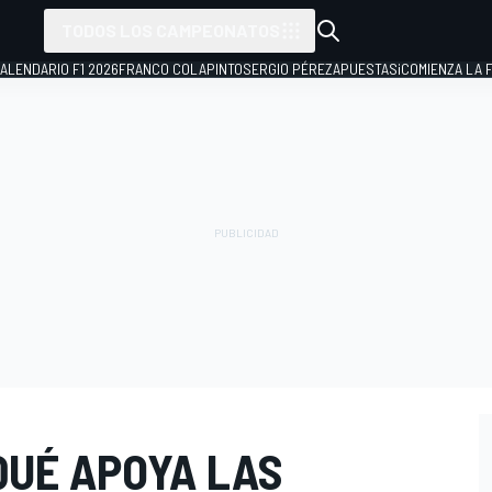
TODOS LOS CAMPEONATOS
ALENDARIO F1 2026
FRANCO COLAPINTO
SERGIO PÉREZ
APUESTAS
¡COMIENZA LA F
QUÉ APOYA LAS