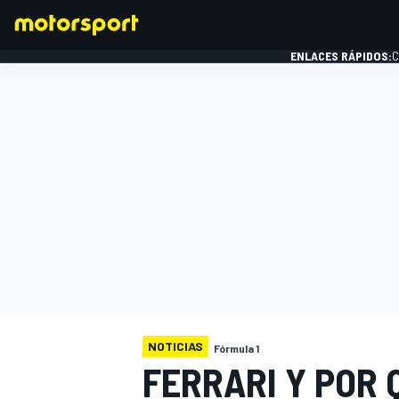
ENLACES RÁPIDOS:
C
FÓRMULA 1
NOTICIAS
Fórmula 1
FERRARI Y POR 