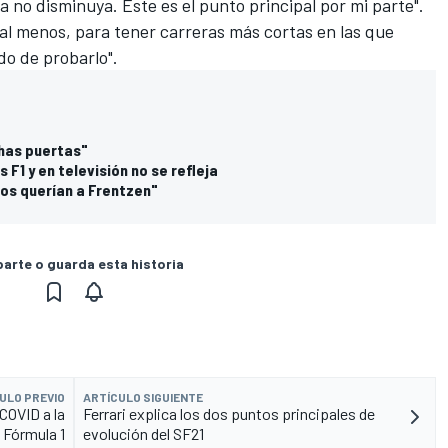
ta no disminuya. Este es el punto principal por mi parte".
 al menos, para tener carreras más cortas en las que
o de probarlo".
chas puertas"
 F1 y en televisión no se refleja
os querían a Frentzen"
rte o guarda esta historia
ULO PREVIO
ARTÍCULO SIGUIENTE
COVID a la
Ferrari explica los dos puntos principales de
 Fórmula 1
evolución del SF21