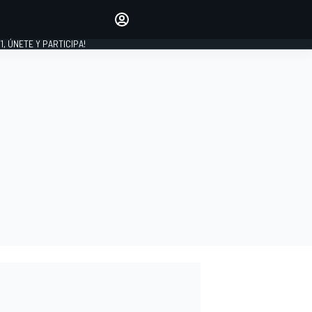
favoritos
Haz que se oiga tu voz
comentando artículos.
1, ÚNETE Y PARTICIPA!
INICIAR SESIÓN
EDICIÓN
LATINOAMÉRICA