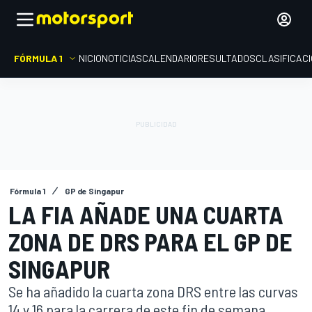
FÓRMULA 1
INICIO
NOTICIAS
CALENDARIO
RESULTADOS
CLASIFICAC
Fórmula 1
GP de Singapur
LA FIA AÑADE UNA CUARTA
ZONA DE DRS PARA EL GP DE
SINGAPUR
Se ha añadido la cuarta zona DRS entre las curvas
14 y 16 para la carrera de este fin de semana.