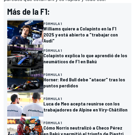
Más de la F1:
FÓRMULA 1
Williams quiere a Colapinto en la F1
2025 y está abierto a "trabajar con
Audi"
FÓRMULA 1
Colapinto explica lo que aprendió de los
neumáticos de F1 en Bakú
FÓRMULA 1
Horner: Red Bull debe "atacar" tras los
puntos perdidos
FÓRMULA 1
Luca de Meo acepta reunirse con los
trabajadores de Alpine en Viry-Châtillon
FÓRMULA 1
Cómo Norris neutralizó a Checo Pérez
en Bakú y permitió el triunfo de Piastri