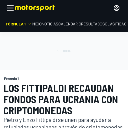
FÓRMULA 1
INICIO
NOTICIAS
CALENDARIO
RESULTADOS
CLASIFICAC
Fórmula 1
LOS FITTIPALDI RECAUDAN
FONDOS PARA UCRANIA CON
CRIPTOMONEDAS
Pietro y Enzo Fittipaldi se unen para ayudar a
refugiados ucranianos a través de criptomonedas.