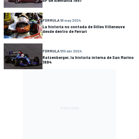
GP de Alemania 1957
FÓRMULA 1
8 may 2024
La historia no contada de Gilles Villeneuve
desde dentro de Ferrari
FÓRMULA 1
30 abr 2024
Ratzenberger, la historia interna de San Marino
1994