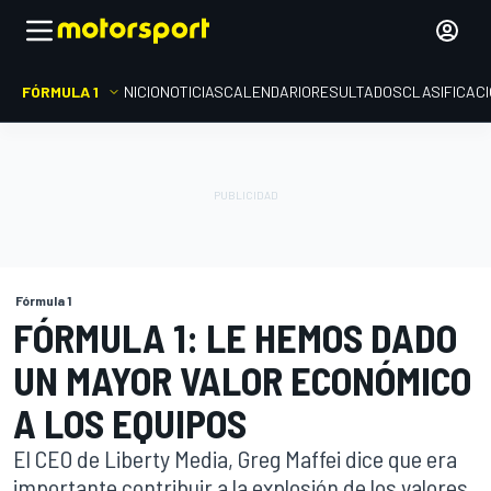
FÓRMULA 1
INICIO
NOTICIAS
CALENDARIO
RESULTADOS
CLASIFICAC
Fórmula 1
FÓRMULA 1: LE HEMOS DADO
UN MAYOR VALOR ECONÓMICO
A LOS EQUIPOS
El CEO de Liberty Media, Greg Maffei dice que era
importante contribuir a la explosión de los valores