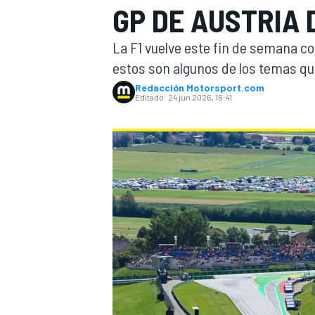
GP DE AUSTRIA 
INDYCAR
La F1 vuelve este fin de semana con
estos son algunos de los temas qu
Redacción Motorsport.com
Editado:
24 jun 2026, 16:41
MOTOGP