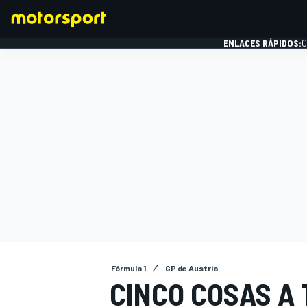
ENLACES RÁPIDOS:
C
FÓRMULA 1
Fórmula 1
GP de Austria
CINCO COSAS A 