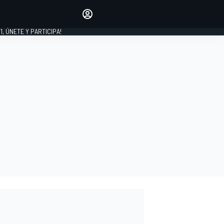
favoritos
Haz que se oiga tu voz
comentando artículos.
1, ÚNETE Y PARTICIPA!
INICIAR SESIÓN
EDICIÓN
LATINOAMÉRICA