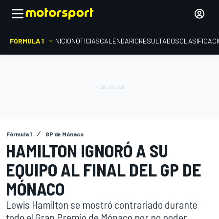
FÓRMULA 1
INICIO
NOTICIAS
CALENDARIO
RESULTADOS
CLASIFICAC
Fórmula 1
GP de Mónaco
HAMILTON IGNORÓ A SU
EQUIPO AL FINAL DEL GP DE
MÓNACO
Lewis Hamilton se mostró contrariado durante
todo el Gran Premio de Mónaco por no poder