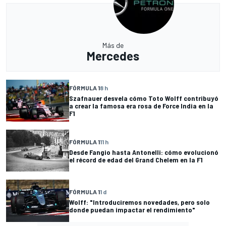
Más de
Mercedes
FÓRMULA 1
8 h
Szafnauer desvela cómo Toto Wolff contribuyó
a crear la famosa era rosa de Force India en la
F1
FÓRMULA 1
11 h
Desde Fangio hasta Antonelli: cómo evolucionó
el récord de edad del Grand Chelem en la F1
FÓRMULA 1
1 d
Wolff: "Introduciremos novedades, pero solo
donde puedan impactar el rendimiento"