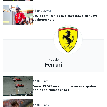
FÓRMULA 1
7 d
Lewis Hamilton da la bienvenida a su nuevo
cachorro: Halo
Más de
Ferrari
FÓRMULA 1
1 d
Ferrari F2002, un dominio a veces empañado
por las polémicas en la F1
FÓRMULA 1
4 d