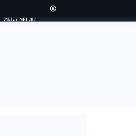
favoritos
Haz que se oiga tu voz
comentando artículos.
1, ÚNETE Y PARTICIPA!
INICIAR SESIÓN
EDICIÓN
LATINOAMÉRICA