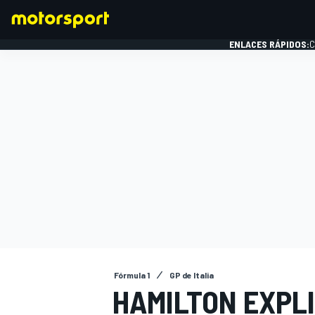
ENLACES RÁPIDOS:
C
FÓRMULA 1
Fórmula 1
GP de Italia
HAMILTON EXPLI