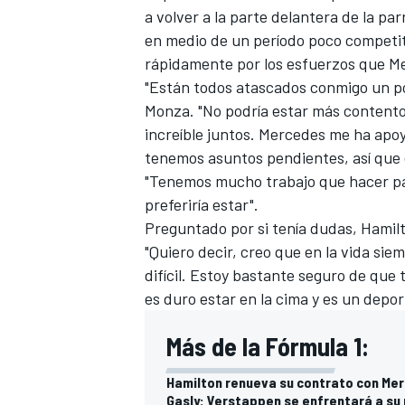
a volver a la parte delantera de la par
FÓRMULA E
en medio de un período poco competit
rápidamente por los esfuerzos que Me
"Están todos atascados conmigo un po
Monza. "No podría estar más contento
increíble juntos. Mercedes me ha apoy
tenemos asuntos pendientes, así que 
"Tenemos mucho trabajo que hacer par
preferiría estar".
Preguntado por si tenía dudas, Hamilt
"Quiero decir, creo que en la vida si
difícil. Estoy bastante seguro de que
WRC
es duro estar en la cima y es un depo
Más de la Fórmula 1:
Hamilton renueva su contrato con Mer
Gasly: Verstappen se enfrentará a su