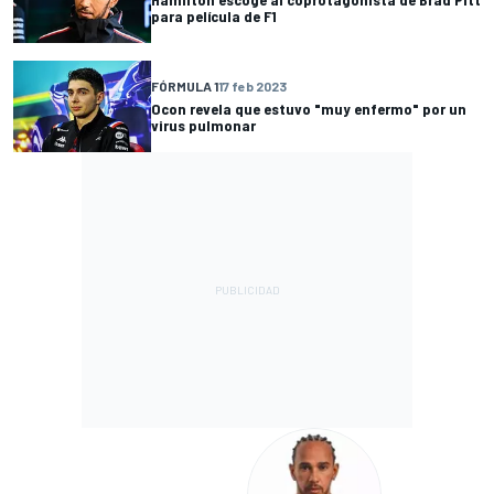
para película de F1
FÓRMULA 1
17 feb 2023
Ocon revela que estuvo "muy enfermo" por un
virus pulmonar