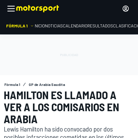
FÓRMULA 1
INICIO
NOTICIAS
CALENDARIO
RESULTADOS
CLASIFICAC
Fórmula 1
GP de Arabia Saudita
HAMILTON ES LLAMADO A
VER A LOS COMISARIOS EN
ARABIA
Lewis Hamilton ha sido convocado por dos
posibles infracciones cometidas en los últimos