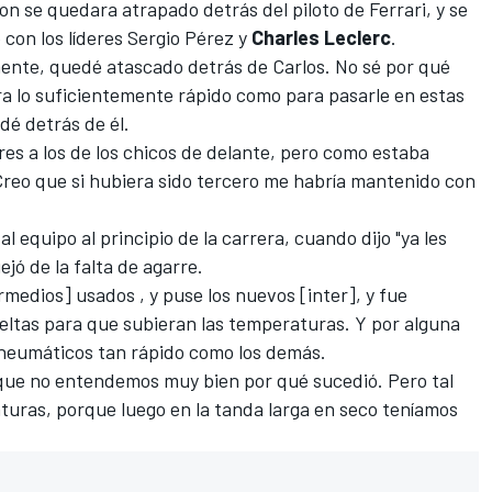
n se quedara atrapado detrás del piloto de Ferrari, y se
 con los líderes
Sergio Pérez
y
Charles Leclerc
.
viamente, quedé atascado detrás de Carlos. No sé por qué
ra lo suficientemente rápido como para pasarle en estas
dé detrás de él.
res a los de los chicos de delante, pero como estaba
Creo que si hubiera sido tercero me habría mantenido con
 equipo al principio de la carrera, cuando dijo "ya les
jó de la falta de agarre.
termedios] usados , y puse los nuevos [inter], y fue
ueltas para que subieran las temperaturas. Y por alguna
neumáticos tan rápido como los demás.
 que no entendemos muy bien por qué sucedió. Pero tal
turas, porque luego en la tanda larga en seco teníamos