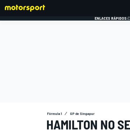
ENLACES RÁPIDOS:
C
FÓRMULA 1
Fórmula 1
GP de Singapur
HAMILTON NO SE