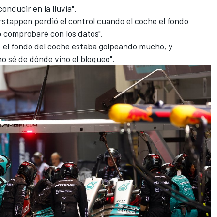
onducir en la lluvia".
rstappen
perdió el control cuando el coche el fondo
Lo comprobaré con los datos".
ro el fondo del coche estaba golpeando mucho, y
no sé de dónde vino el bloqueo".