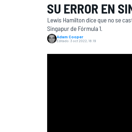
SU ERROR EN S
INDYCAR
Lewis Hamilton dice que no se cast
Singapur de Fórmula 1.
Adam Cooper
Editado:
3 oct 2022, 18:19
MOTOGP