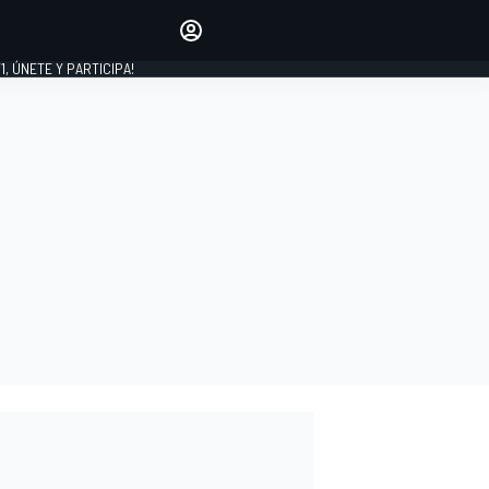
favoritos
Haz que se oiga tu voz
comentando artículos.
1, ÚNETE Y PARTICIPA!
INICIAR SESIÓN
EDICIÓN
LATINOAMÉRICA