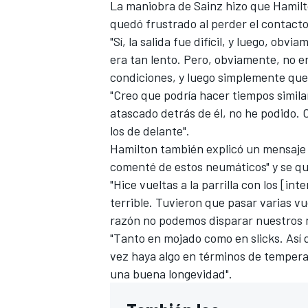
La maniobra de Sainz hizo que Hamilto
quedó frustrado al perder el contacto
"Sí, la salida fue difícil, y luego, ob
era tan lento. Pero, obviamente, no e
condiciones, y luego simplemente que
"Creo que podría hacer tiempos simila
atascado detrás de él, no he podido. 
los de delante".
Hamilton también explicó un mensaje al
comenté de estos neumáticos" y se que
"Hice vueltas a la parrilla con los [in
MÁS CATEGORÍAS
terrible. Tuvieron que pasar varias v
razón no podemos disparar nuestros 
"Tanto en mojado como en slicks. Así
vez haya algo en términos de tempera
una buena longevidad".