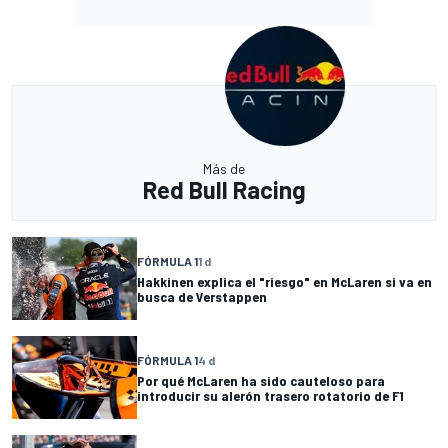
Más de
Red Bull Racing
FÓRMULA 1
1 d
Hakkinen explica el "riesgo" en McLaren si va en
busca de Verstappen
FÓRMULA 1
4 d
Por qué McLaren ha sido cauteloso para
introducir su alerón trasero rotatorio de F1