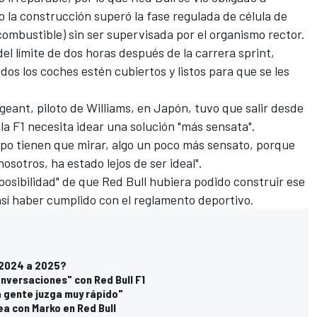
o la construcción superó la fase regulada de célula de
combustible) sin ser supervisada por el organismo rector.
el límite de dos horas después de la carrera sprint,
os los coches estén cubiertos y listos para que se les
geant
, piloto de
Williams
, en Japón, tuvo que salir desde
la F1 necesita idear una solución "más sensata".
uipo tienen que mirar, algo un poco más sensato, porque
sotros, ha estado lejos de ser ideal".
osibilidad" de que Red Bull hubiera podido construir ese
así haber cumplido con el reglamento deportivo.
e 2024 a 2025?
nversaciones" con Red Bull F1
La gente juzga muy rápido"
a con Marko en Red Bull