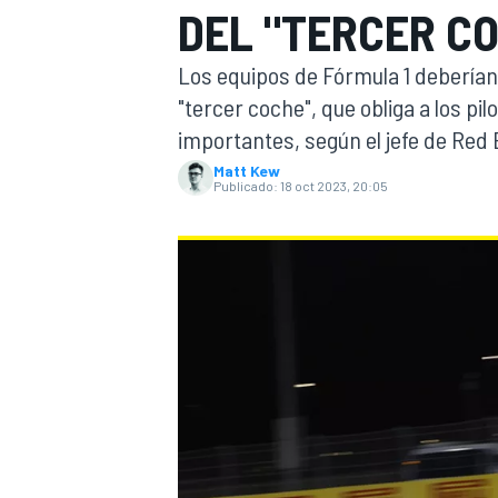
DEL "TERCER CO
INDYCAR
Los equipos de Fórmula 1 deberían 
"tercer coche", que obliga a los pil
importantes, según el jefe de Red B
Matt Kew
Publicado:
18 oct 2023, 20:05
MOTOGP