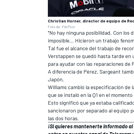
Christian Horner, director de equipo de Red
Foto de: FIA Pool
"No hay ninguna posibilidad. Con los 
imposible... Hicieron un trabajo fenom
Tal fue el alcance del trabajo de rec
Verstappen
se quedó hasta tarde en u
para ayudar con las reparaciones de 
A diferencia de Pérez, Sargeant tamb
Japón.
MÁS CATEGORÍAS
Williams cambió la especificación de 
que se instaló en la Q1 en el momento
Esto significó que ya estaba calificado
sancionaron por separado al equipo po
las dos horas.
¡Si quieres mantenerte informado al i
entra en
nuestro canal de Telegram
y