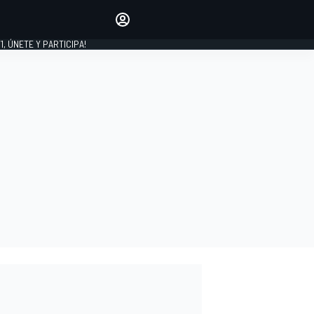
favoritos
Haz que se oiga tu voz
comentando artículos.
1, ÚNETE Y PARTICIPA!
INICIAR SESIÓN
EDICIÓN
LATINOAMÉRICA