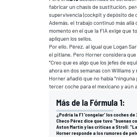
fabricar un chasis de sustitución, per
FÓRMULA E
supervivencia (cockpit y depósito de 
Además, el trabajo continuó más allá d
momento en el que la FIA exige que tod
apliquen los sellos.
Por ello, Pérez, al igual que
Logan Sar
el pitlane. Pero Horner considera que 
"Creo que es algo que los jefes de eq
ahora en dos semanas con Williams y no
Horner añadió que no había "ninguna p
tercer coche para el mexicano y aún 
WRC
Más de la Fórmula 1:
¿Podría la F1 'congelar' los coches d
Checo Pérez dice que tuvo "buenas co
Aston Martin y las criticas a Stroll: "
Horner responde a los rumores de pele