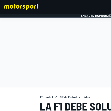
ENLACES RÁPIDOS:
C
FÓRMULA 1
Fórmula 1
GP de Estados Unidos
LA F1 DEBE SO