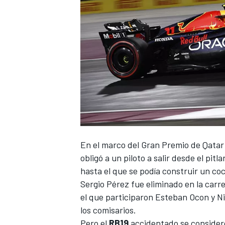
NASCAR CUP
En el marco del Gran Premio de Qatar 
obligó a un piloto a salir desde el pi
hasta el que se podía construir un co
Sergio Pérez
fue eliminado en la carr
el que participaron
Esteban Ocon
y
N
los comisarios.
Pero el
RB19
accidentado se consideró 