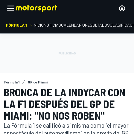
FÓRMULA 1
INICIO
NOTICIAS
CALENDARIO
RESULTADOS
CLASIFICAC
Fórmula 1
GP de Miami
BRONCA DE LA INDYCAR CON
LA F1 DESPUÉS DEL GP DE
MIAMI: "NO NOS ROBEN"
La Fórmula 1 se calificó a sí misma como "el mayor
espectáculo del automovilismo" en la previa del GP