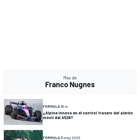
Más de
Franco Nugnes
FÓRMULA 1
6 m
¿Alpine innova en el control trasero del alerón
móvil del A526?
FÓRMULA 1
1 may 2025