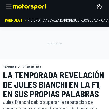
FÓRMULA 1
INICIO
NOTICIAS
CALENDARIO
RESULTADOS
CLASIFICAC
Fórmula 1
GP de Bélgica
LA TEMPORADA REVELACIÓN
DE JULES BIANCHI EN LA F1,
EN SUS PROPIAS PALABRAS
Jules Bianchi debió superar la reputación de
competir con demasiada agresividad antes de