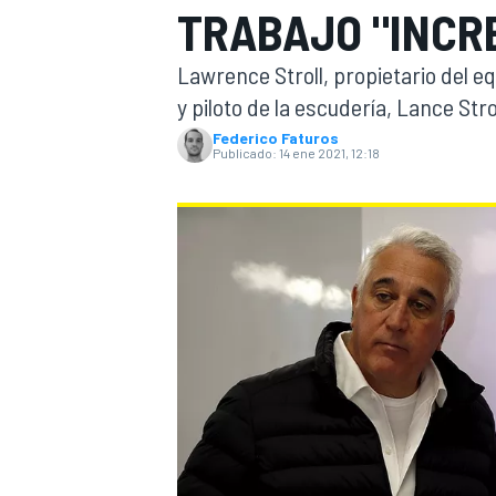
TRABAJO "INCRE
INDYCAR
Lawrence Stroll, propietario del e
y piloto de la escudería, Lance St
Federico Faturos
Publicado:
14 ene 2021, 12:18
MOTOGP