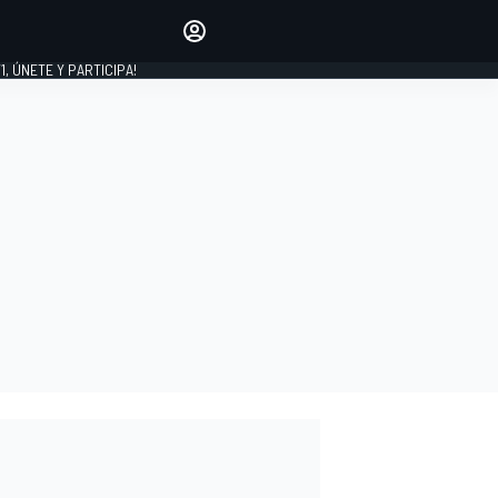
favoritos
Haz que se oiga tu voz
comentando artículos.
1, ÚNETE Y PARTICIPA!
INICIAR SESIÓN
EDICIÓN
LATINOAMÉRICA