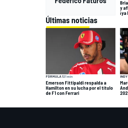
Federico Faturos
Bria
y af
¡ya 
Últimas noticias
FÓRMULA 1
21 min
IND
Emerson Fittipaldi respalda a
Mar
Hamilton en su lucha por el título
And
de F1 con Ferrari
202