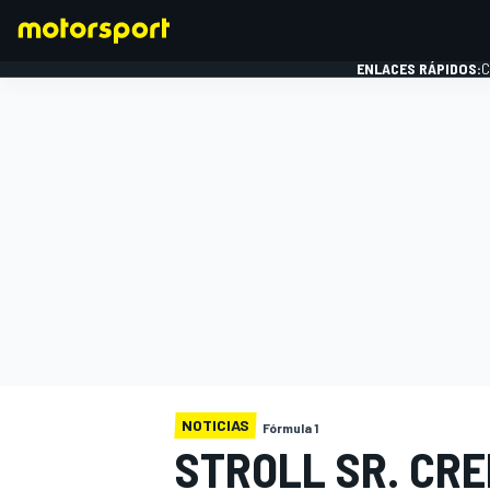
ENLACES RÁPIDOS:
C
FÓRMULA 1
NOTICIAS
Fórmula 1
STROLL SR. CRE