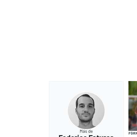
Más de
FÓRM