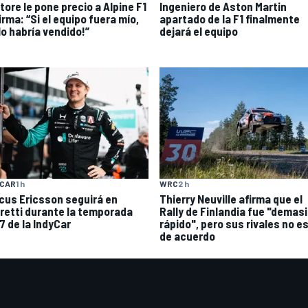
tore le pone precio a Alpine F1
Ingeniero de Aston Martin
irma: “Si el equipo fuera mío,
apartado de la F1 finalmente
lo habría vendido!”
dejará el equipo
YCAR
1 h
WRC
2 h
cus Ericsson seguirá en
Thierry Neuville afirma que el
retti durante la temporada
Rally de Finlandia fue "demas
7 de la IndyCar
rápido", pero sus rivales no e
de acuerdo