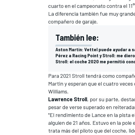
cuarto en el campeonato contra el 11°
FÓRMULA E
La diferencia también fue muy grande 
compañero de garaje.
También lee:
Aston Martin: Vettel puede ayudar a sa
Pérez a Racing Point y Stroll: me die
Stroll: el coche 2020 me permitió con
Para 2021 Stroll tendrá como compañ
Martin
y esperan que
el cuatro veces
Williams
.
WRC
Lawrence Stroll
, por su parte, desta
pesar de verse superado en reiterada
"El rendimiento de Lance en la pista
alguien de 21 años. Estuvo en la pol
trata más del piloto que del coche, li