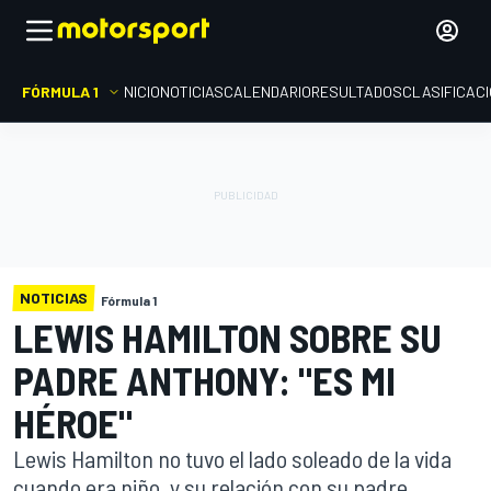
FÓRMULA 1
INICIO
NOTICIAS
CALENDARIO
RESULTADOS
CLASIFICAC
NOTICIAS
Fórmula 1
LEWIS HAMILTON SOBRE SU
PADRE ANTHONY: "ES MI
HÉROE"
Lewis Hamilton no tuvo el lado soleado de la vida
cuando era niño, y su relación con su padre