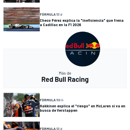
FÓRMULA 1
3 d
Checo Pérez explica la "ineficiencia" que frena
a Cadillac en la F1 2026
Más de
Red Bull Racing
FÓRMULA 1
19 h
Hakkinen explica el "riesgo" en McLaren si va en
busca de Verstappen
FÓRMULA 1
3 d