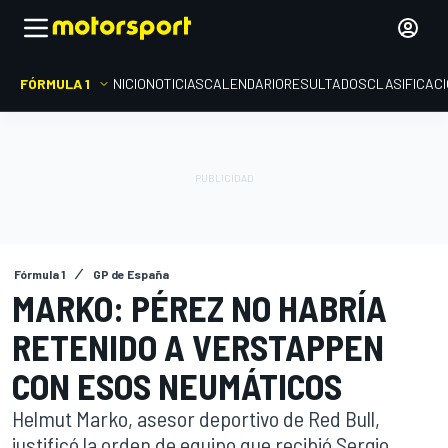
FÓRMULA 1
INICIO
NOTICIAS
CALENDARIO
RESULTADOS
CLASIFICAC
Fórmula 1
GP de España
MARKO: PÉREZ NO HABRÍA
RETENIDO A VERSTAPPEN
CON ESOS NEUMÁTICOS
Helmut Marko, asesor deportivo de Red Bull,
justificó la orden de equipo que recibió Sergio