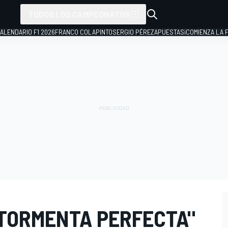
TODOS LOS CAMPEONATOS
ALENDARIO F1 2026
FRANCO COLAPINTO
SERGIO PÉREZ
APUESTAS
¡COMIENZA LA F
"TORMENTA PERFECTA"