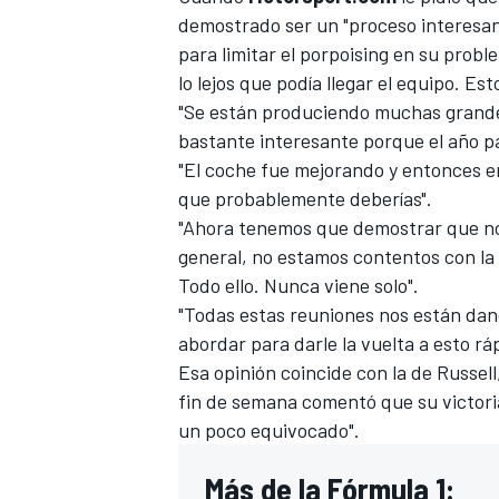
demostrado ser un "proceso interesan
FÓRMULA E
para limitar el porpoising en su prob
lo lejos que podía llegar el equipo. Es
"Se están produciendo muchas grande
bastante interesante porque el año p
"El coche fue mejorando y entonces e
que probablemente deberías".
"Ahora tenemos que demostrar que n
general, no estamos contentos con la 
Todo ello. Nunca viene solo".
"Todas estas reuniones nos están dan
abordar para darle la vuelta a esto r
WRC
Esa opinión coincide con la de Russell
fin de semana comentó que su victoria
un poco equivocado".
Más de la Fórmula 1: