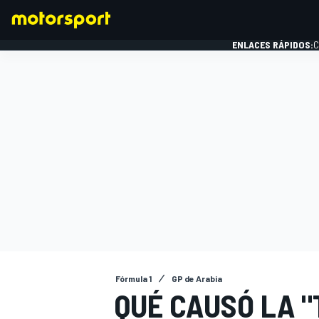
ENLACES RÁPIDOS:
C
FÓRMULA 1
Fórmula 1
GP de Arabia
QUÉ CAUSÓ LA 