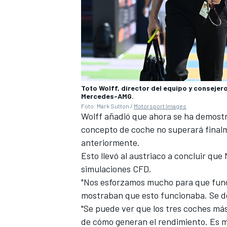
Toto Wolff, director del equipo y conseje
Mercedes-AMG.
Foto: Mark Sutton /
Motorsport Images
Wolff añadió que ahora se ha demostr
concepto de coche no superará finalm
anteriormente.
MÁS CATEGORÍAS
Esto llevó al austriaco a concluir que 
simulaciones CFD.
"Nos esforzamos mucho para que func
mostraban que esto funcionaba. Se de
"Se puede ver que los tres coches más 
de cómo generan el rendimiento. Es m