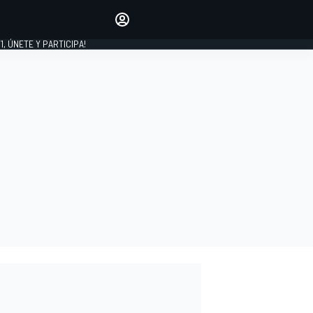
favoritos
Haz que se oiga tu voz
comentando artículos.
1, ÚNETE Y PARTICIPA!
INICIAR SESIÓN
EDICIÓN
LATINOAMÉRICA