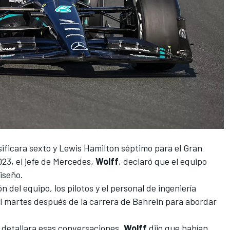
sificara sexto y
Lewis Hamilton
séptimo para el Gran
23, el jefe de
Mercedes
,
Wolff
, declaró que el equipo
iseño.
n del equipo, los pilotos y el personal de ingeniería
l martes después de la carrera de Bahrein
para abordar
e detallara esas conversaciones,
Wolff
dijo que habían