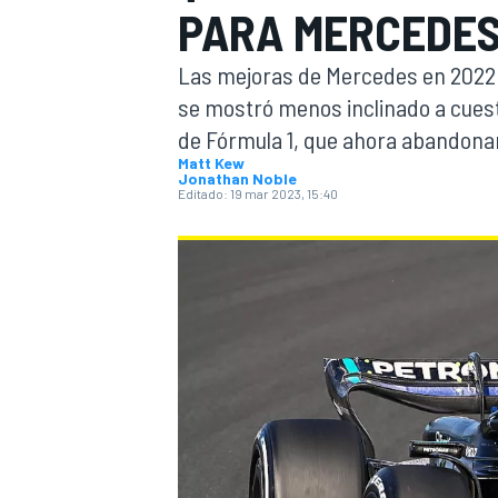
PARA MERCEDES
INDYCAR
Las mejoras de Mercedes en 2022 c
se mostró menos inclinado a cuest
de Fórmula 1, que ahora abandonará
Matt Kew
Jonathan Noble
Editado:
19 mar 2023, 15:40
MOTOGP