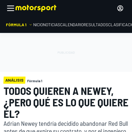
FÓRMULA 1
INICIO
NOTICIAS
CALENDARIO
RESULTADOS
CLASIFICAC
ANÁLISIS
Fórmula 1
TODOS QUIEREN A NEWEY,
¿PERO QUÉ ES LO QUE QUIERE
ÉL?
Adrian Newey tendría decidido abandonar Red Bull
antes de que expire su contrato, y por el ingeniero