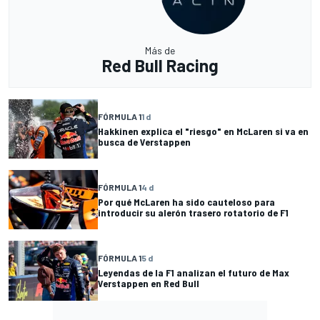
Más de
Red Bull Racing
FÓRMULA 1
1 d
Hakkinen explica el "riesgo" en McLaren si va en
busca de Verstappen
FÓRMULA 1
4 d
Por qué McLaren ha sido cauteloso para
introducir su alerón trasero rotatorio de F1
FÓRMULA 1
5 d
Leyendas de la F1 analizan el futuro de Max
Verstappen en Red Bull