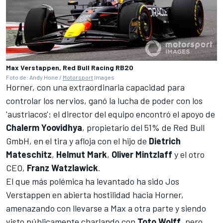
Max Verstappen, Red Bull Racing RB20
Foto de: Andy Hone /
Motorsport
Images
Horner, con una extraordinaria capacidad para
controlar los nervios, ganó la lucha de poder con los
'austriacos': el director del equipo encontró el apoyo de
Chalerm Yoovidhya
, propietario del 51% de Red Bull
GmbH, en el tira y afloja con el hijo de
Dietrich
Mateschitz
,
Helmut Mark
,
Oliver Mintzlaff
y el otro
CEO,
Franz Watzlawick
.
El que más polémica ha levantado ha sido
Jos
Verstappen
en abierta hostilidad hacia Horner,
amenazando con llevarse a Max a otra parte y siendo
visto públicamente charlando con
Toto Wolff
, pero