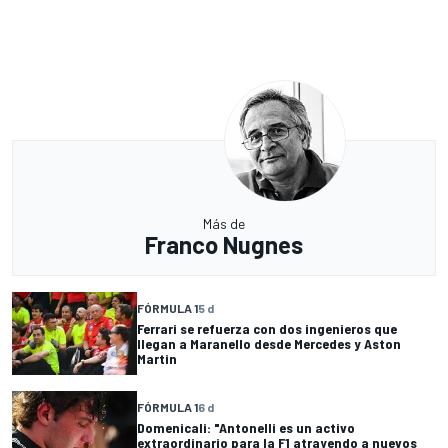
Más de
Franco Nugnes
FÓRMULA 1
5 d
Ferrari se refuerza con dos ingenieros que
llegan a Maranello desde Mercedes y Aston
Martin
FÓRMULA 1
6 d
Domenicali: "Antonelli es un activo
extraordinario para la F1 atrayendo a nuevos