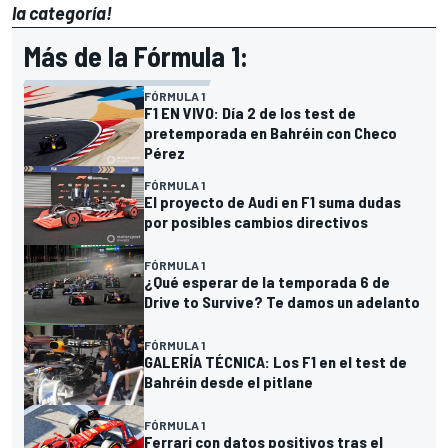
la categoría!
Más de la Fórmula 1:
FÓRMULA 1
F1 EN VIVO: Día 2 de los test de
pretemporada en Bahréin con Checo
Pérez
FÓRMULA 1
El proyecto de Audi en F1 suma dudas
por posibles cambios directivos
FÓRMULA 1
¿Qué esperar de la temporada 6 de
Drive to Survive? Te damos un adelanto
FÓRMULA 1
GALERÍA TÉCNICA: Los F1 en el test de
Bahréin desde el pitlane
FÓRMULA 1
Ferrari con datos positivos tras el