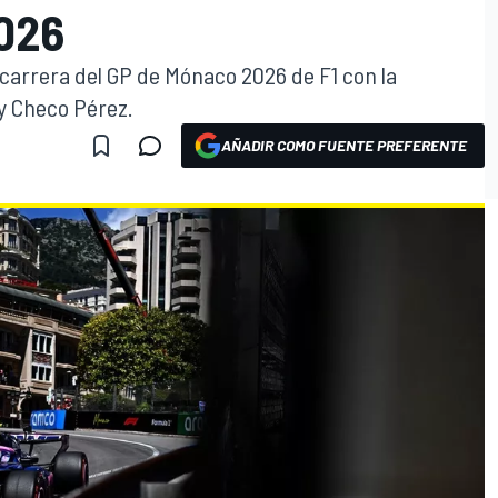
026
la carrera del GP de Mónaco 2026 de F1 con la
 y Checo Pérez.
AÑADIR COMO FUENTE PREFERENTE