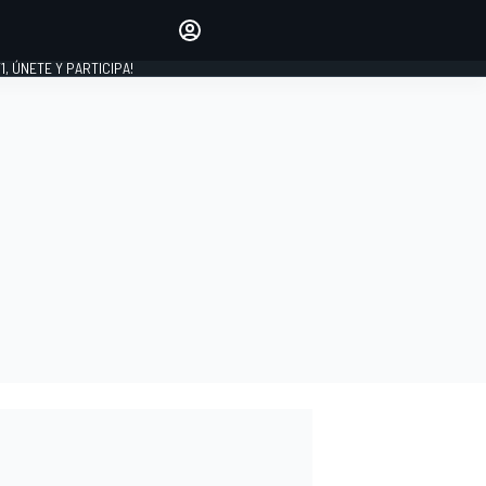
favoritos
Haz que se oiga tu voz
comentando artículos.
1, ÚNETE Y PARTICIPA!
INICIAR SESIÓN
EDICIÓN
LATINOAMÉRICA