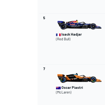
5
Isack Hadjar
(Red Bull)
7
Oscar Piastri
(McLaren)