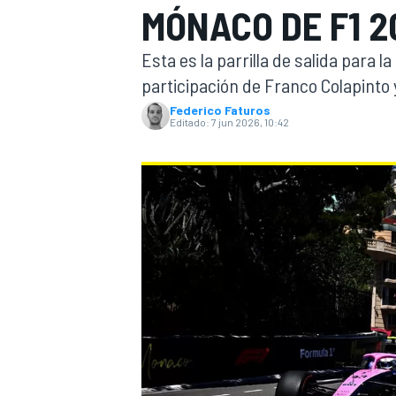
MÓNACO DE F1 2
INDYCAR
Esta es la parrilla de salida para 
participación de Franco Colapinto
Federico Faturos
Editado:
7 jun 2026, 10:42
MOTOGP