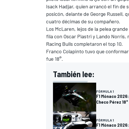
Isack Hadjar, quien arrancó el fin de
FÓRMULA E
posicón, delante de George Russell, q
cuatro décimas de su compañero.
Los McLaren, lejos de la pelea grande
fila con Oscar Piastri y Lando Norris,
Racing Bulls completaron el top 10.
Franco Colapinto tuvo que conformarse
fue 18°.
También lee:
FÓRMULA 1
WRC
F1 Mónaco 2026: 
Checo Pérez 18°
FÓRMULA 1
F1 Mónaco 2026: 