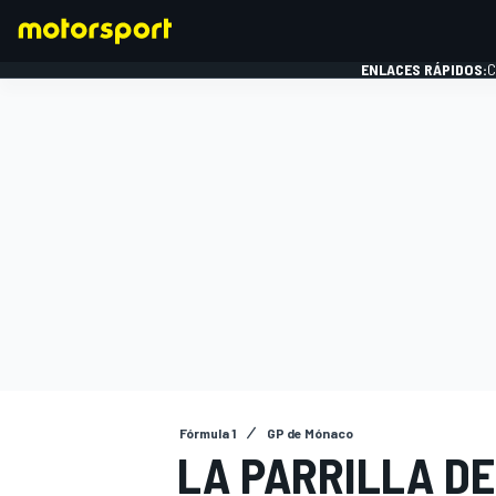
ENLACES RÁPIDOS:
C
FÓRMULA 1
Fórmula 1
GP de Mónaco
LA PARRILLA DE