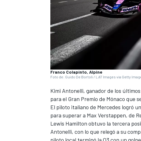
NASCAR CUP
Franco Colapinto, Alpine
Foto de: Guido De Bortoli / LAT Images via Getty Ima
Kimi Antonelli, ganador de los últimos
para el Gran Premio de Mónaco que se
El piloto italiano de Mercedes logró 
para superar a Max Verstappen, de Re
Lewis Hamilton obtuvo la tercera posi
Antonelli, con lo que relegó a su comp
piloto local terminó la Q3 con un golpe