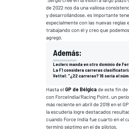
"Sergio cree en la visión a largo plaz
de 2022 nos da una valiosa consistenc
y desarrollándose, es importante tener
especialmente con las nuevas reglas e
trabajando con él y creo que podemos 
agregó.
Además:
Leclerc manda en otro dominio de Fer
La F1 considera carreras clasificator
Vettel: "¿22 carreras? 16 sería el nú
Hasta el
GP de Bélgica
de este fin de
con ForceIndia/Racing Point, un perío
más reciente en abril de 2018 en el G
la escudería logre destacados resulta
cuando Force India fue cuarto en el c
terminó séptimo en el de pilotos.