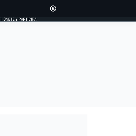
favoritos
Haz que se oiga tu voz
comentando artículos.
1, ÚNETE Y PARTICIPA!
INICIAR SESIÓN
EDICIÓN
LATINOAMÉRICA