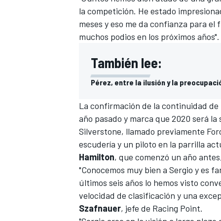
la competición. He estado impresionad
FÓRMULA E
meses y eso me da confianza para el f
muchos podios en los próximos años".
También lee:
Pérez, entre la ilusión y la preocupac
La confirmación de la continuidad de 
año pasado y marca que 2020 será la 
Silverstone, llamado previamente For
escudería y un piloto en la parrilla a
Hamilton
, que comenzó un año antes,
WRC
"Conocemos muy bien a Sergio y es fan
últimos seis años lo hemos visto conv
velocidad de clasificación y una exc
Szafnauer
, jefe de Racing Point.