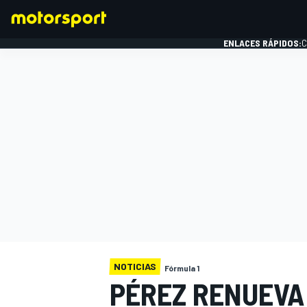
ENLACES RÁPIDOS:
C
FÓRMULA 1
NOTICIAS
Fórmula 1
PÉREZ RENUEVA