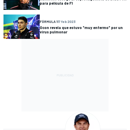
para película de F1
FÓRMULA 1
17 feb 2023
Ocon revela que estuvo "muy enfermo" por un
virus pulmonar