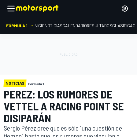
FÓRMULA 1
INICIO
NOTICIAS
CALENDARIO
RESULTADOS
CLASIFICAC
NOTICIAS
Fórmula 1
PEREZ: LOS RUMORES DE
VETTEL A RACING POINT SE
DISIPARÁN
Sergio Pérez cree que es sólo "una cuestión de
tiempo" hasta que los rumores que vinculan a