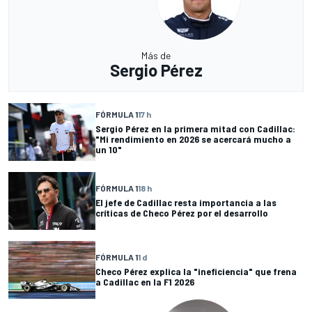
Más de
Sergio Pérez
FÓRMULA 1
17 h
Sergio Pérez en la primera mitad con Cadillac:
"Mi rendimiento en 2026 se acercará mucho a
un 10"
FÓRMULA 1
18 h
El jefe de Cadillac resta importancia a las
críticas de Checo Pérez por el desarrollo
FÓRMULA 1
1 d
Checo Pérez explica la "ineficiencia" que frena
a Cadillac en la F1 2026