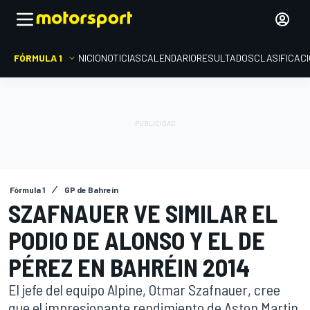
FÓRMULA 1
INICIO
NOTICIAS
CALENDARIO
RESULTADOS
CLASIFICAC
Fórmula 1
GP de Bahrein
SZAFNAUER VE SIMILAR EL
PODIO DE ALONSO Y EL DE
PÉREZ EN BAHRÉIN 2014
El jefe del equipo Alpine, Otmar Szafnauer, cree
que el impresionante rendimiento de Aston Martin