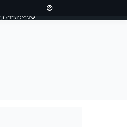
favoritos
Haz que se oiga tu voz
comentando artículos.
1, ÚNETE Y PARTICIPA!
INICIAR SESIÓN
EDICIÓN
LATINOAMÉRICA