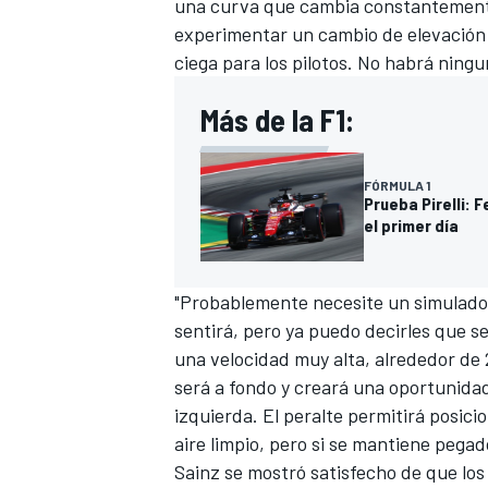
una curva que cambia constantement
experimentar un cambio de elevación si
ciega para los pilotos. No habrá ningu
Más de la F1:
FÓRMULA 1
Prueba Pirelli: 
el primer día
"Probablemente necesite un simulador
MÁS CATEGORÍAS
sentirá, pero ya puedo decirles que 
una velocidad muy alta, alrededor de 
será a fondo y creará una oportunidad
izquierda. El peralte permitirá posici
aire limpio, pero si se mantiene pegad
Sainz se mostró satisfecho de que los