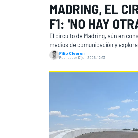
MADRING, EL CI
INDYCAR
F1: 'NO HAY OTR
El circuito de Madring, aún en con
medios de comunicación y exploram
Filip Cleeren
Publicado:
17 jun 2026, 12:13
MOTOGP