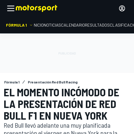
FÓRMULA 1
INICIO
NOTICIAS
CALENDARIO
RESULTADOS
CLASIFICAC
Fórmula 1
Presentación Red Bull Racing
EL MOMENTO INCÓMODO DE
LA PRESENTACIÓN DE RED
BULL F1 EN NUEVA YORK
Red Bull llevó adelante una muy planificada
presentación el viernes en Nueva York para la