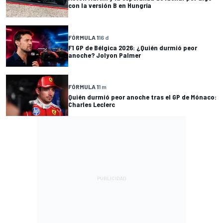
con la versión B en Hungría
FÓRMULA 1
16 d
F1 GP de Bélgica 2026: ¿Quién durmió peor
anoche? Jolyon Palmer
FÓRMULA 1
1 m
Quién durmió peor anoche tras el GP de Mónaco:
Charles Leclerc