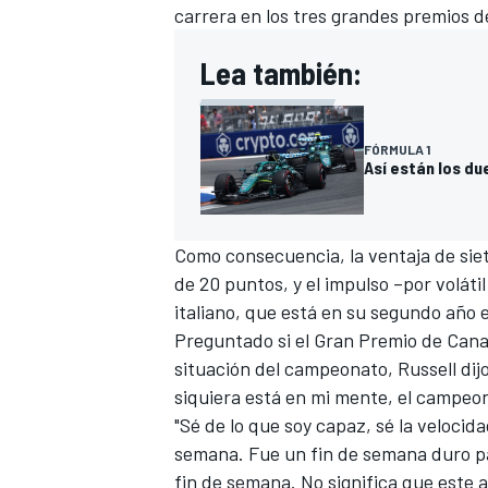
carrera en los tres grandes premios d
FÓRMULA E
Lea también:
FÓRMULA 1
Así están los du
Como consecuencia, la ventaja de sie
de 20 puntos, y el impulso –por voláti
italiano, que está en su segundo año 
Preguntado si el
Gran Premio de Can
WRC
situación del campeonato, Russell dijo:
siquiera está en mi mente, el campeo
"Sé de lo que soy capaz, sé la veloci
semana. Fue un fin de semana duro par
fin de semana. No significa que este a