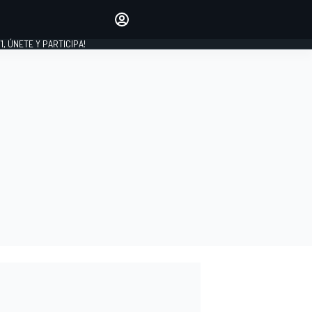
favoritos
Haz que se oiga tu voz
comentando artículos.
1, ÚNETE Y PARTICIPA!
INICIAR SESIÓN
EDICIÓN
LATINOAMÉRICA