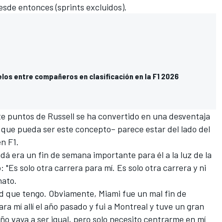
esde entonces (sprints excluidos).
elos entre compañeros en clasificación en la F1 2026
te puntos de Russell se ha convertido en una desventaja
l que pueda ser este concepto– parece estar del lado del
en F1.
adá
era un fin de semana importante para él a la luz de la
 "Es solo otra carrera para mí. Es solo otra carrera y ni
nato.
dad que tengo. Obviamente, Miami fue un mal fin de
a mí allí el año pasado y fui a Montreal y tuve un gran
ño vaya a ser igual, pero solo necesito centrarme en mí