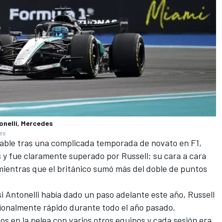
onelli, Mercedes
ges
able tras una complicada temporada de novato en F1,
s y fue claramente superado por Russell;
su cara a cara
mientras que el británico sumó más del doble de puntos
 Antonelli había dado un paso adelante este año, Russell
ionalmente rápido durante todo el año pasado.
s en la pelea con varios otros equipos y cada sesión era