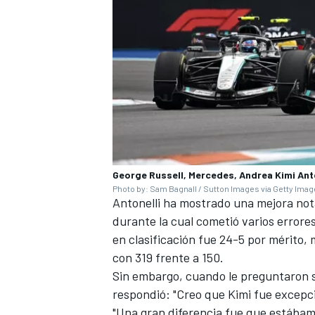
George Russell, Mercedes, Andrea Kimi Ant
Photo by: Sam Bagnall / Sutton Images via Getty Ima
MÁS CATEGORÍAS
Antonelli ha mostrado una mejora not
durante la cual cometió varios errore
en clasificación fue 24-5 por mérito
, 
con 319 frente a 150.
Sin embargo, cuando le preguntaron si
respondió: "Creo que Kimi fue excepc
"Una gran diferencia fue que estábamo