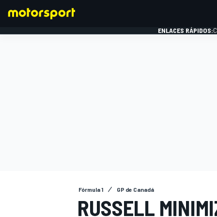
ENLACES RÁPIDOS:
C
FÓRMULA 1
Fórmula 1
GP de Canadá
RUSSELL MINIMI