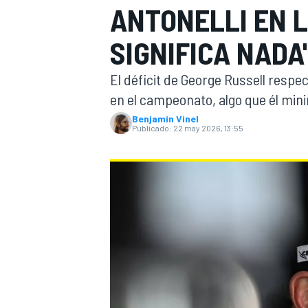
ANTONELLI EN L
INDYCAR
SIGNIFICA NADA
El déficit de George Russell resp
en el campeonato, algo que él min
Benjamin Vinel
Publicado:
22 may 2026, 13:55
MOTOGP