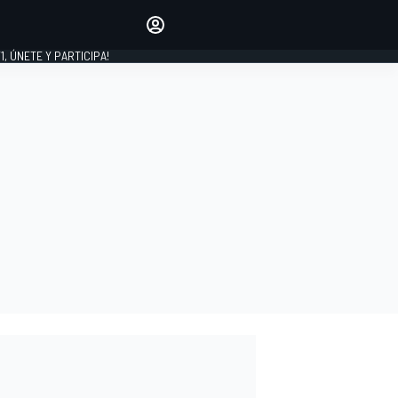
favoritos
Haz que se oiga tu voz
comentando artículos.
1, ÚNETE Y PARTICIPA!
INICIAR SESIÓN
EDICIÓN
LATINOAMÉRICA