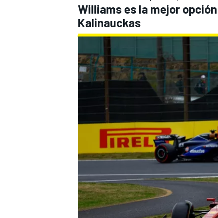
Williams es la mejor opción 
FÓRMULA E
Kalinauckas
WRC