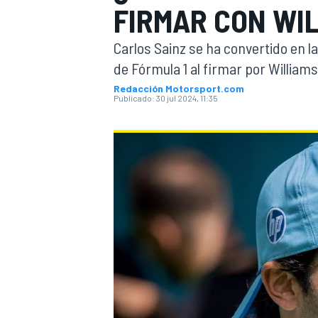
FIRMAR CON WIL
INDYCAR
Carlos Sainz se ha convertido en l
de Fórmula 1 al firmar por Williams
Redacción Motorsport.com
Publicado:
30 jul 2024, 11:35
MOTOGP