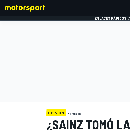
ENLACES RÁPIDOS:
C
FÓRMULA 1
OPINIÓN
Fórmula 1
¿SAINZ TOMÓ LA