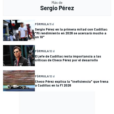
Más de
Sergio Pérez
FÓRMULA 1
1 d
Sergio Pérez en la primera mitad con Cadillac:
"Mi rendimiento en 2026 se acercará mucho a
un 10"
FÓRMULA 1
2 d
El jefe de Cadillac resta importancia a las
críticas de Checo Pérez por el desarrollo
FÓRMULA 1
2 d
Checo Pérez explica la "ineficiencia" que frena
a Cadillac en la F1 2026