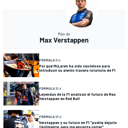
Más de
Max Verstappen
FÓRMULA 1
1 d
Por qué McLaren ha sido cauteloso para
introducir su alerón trasero rotatorio de F1
FÓRMULA 1
2 d
Leyendas de la F1 analizan el futuro de Max
Verstappen en Red Bull
FÓRMULA 1
3 d
Verstappen y su futuro en F1 "podría dejarlo
fácilmente, pero me encanta correr"