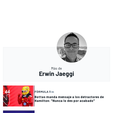
Más de
Erwin Jaeggi
FÓRMULA 1
1 m
Bottas manda mensaje a los detractores de
Hamilton: "Nunca lo des por acabado"