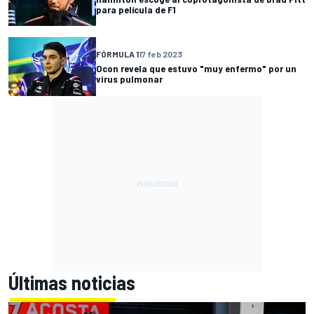
para película de F1
FÓRMULA 1
17 feb 2023
Ocon revela que estuvo "muy enfermo" por un
virus pulmonar
Últimas noticias