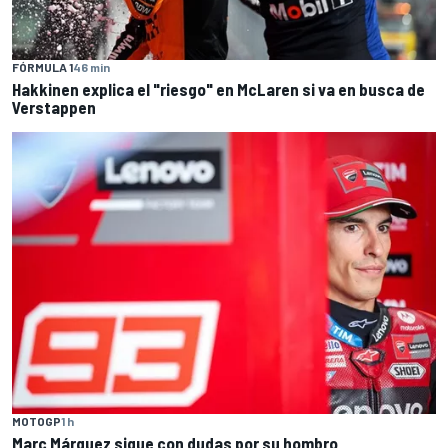
FÓRMULA 1
46 min
Hakkinen explica el "riesgo" en McLaren si va en busca de
Verstappen
MOTOGP
1 h
Marc Márquez sigue con dudas por su hombro