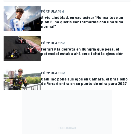
FÓRMULA 1
6 d
Arvid Lindblad, en exclusiva: “Nunca tuve un
plan B, no quería conformarme con una vida
normal”
FÓRMULA 1
13 d
Ferrari y la derrota en Hungría que pesa: el
potencial estaba ahí, pero faltó la ejecución
FÓRMULA 1
16 d
Cadillac pone sus ojos en Camara: el brasileño
de Ferrari entra en su punto de mira para 2027