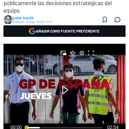
públicamente las decisiones estratégicas del
equipo.
Luke Smith
Editado:
13 ago 2020, 21:11
AÑADIR COMO FUENTE PREFERENTE
00:00
02:54