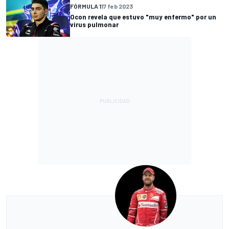
FÓRMULA 1
17 feb 2023
Ocon revela que estuvo "muy enfermo" por un
virus pulmonar