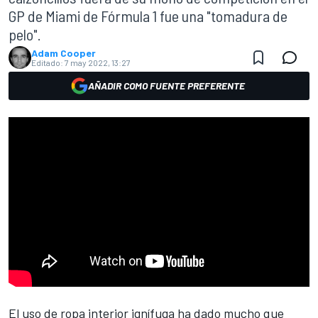
GP de Miami de Fórmula 1 fue una "tomadura de
pelo".
Adam Cooper
Editado:
7 may 2022, 13:27
AÑADIR COMO FUENTE PREFERENTE
El uso de ropa interior ignífuga ha dado mucho que