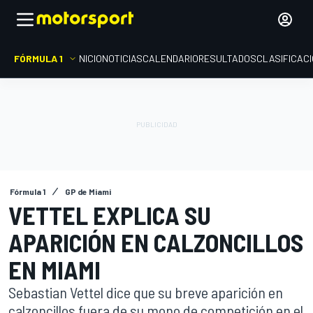
FÓRMULA 1
INICIO
NOTICIAS
CALENDARIO
RESULTADOS
CLASIFICAC
Fórmula 1
GP de Miami
VETTEL EXPLICA SU
APARICIÓN EN CALZONCILLOS
EN MIAMI
Sebastian Vettel dice que su breve aparición en
calzoncillos fuera de su mono de competición en el