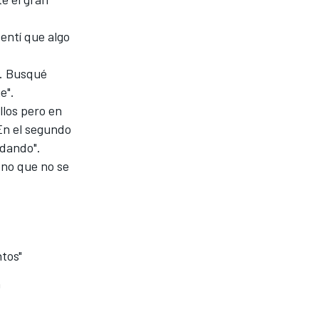
sentí que algo
o. Busqué
e".
llos pero en
En el segundo
idando".
eno que no se
tos"
n