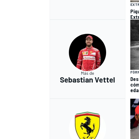
EXTR
Piq
Ext
FÓRM
Más de
Sebastian Vettel
Des
cóm
eda