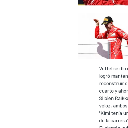
NASCAR CUP
Vettel se dio
logró manten
reconstruir s
cuarto y ahor
Si bien Raikk
veloz, ambos 
"Kimi tenía 
de la carrera
El alemán in