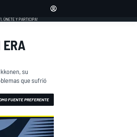
favoritos
Haz que se oiga tu voz
comentando artículos.
1, ÚNETE Y PARTICIPA!
INICIAR SESIÓN
EDICIÓN
 ERA
LATINOAMÉRICA
ikkonen, su
oblemas que sufrió
OMO FUENTE PREFERENTE