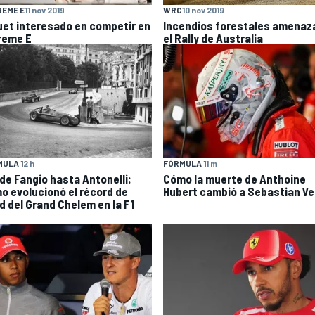
EME E
11 nov 2019
WRC
10 nov 2019
uet interesado en competir en
Incendios forestales amenaz
reme E
el Rally de Australia
ULA 1
2 h
FÓRMULA 1
1 m
de Fangio hasta Antonelli:
Cómo la muerte de Anthoine
o evolucionó el récord de
Hubert cambió a Sebastian Ve
d del Grand Chelem en la F1