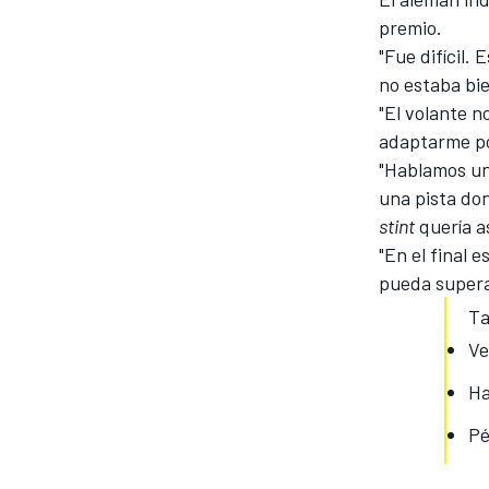
premio.
FÓRMULA E
"Fue difícil.
no estaba bie
"El volante 
adaptarme po
"Hablamos un 
una pista do
stint
quería a
"En el final 
pueda superar
Ta
Ve
WRC
Ha
Pé