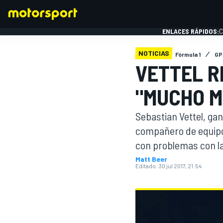
ENLACES RÁPIDOS:
C
NOTICIAS
Fórmula 1
GP
VETTEL R
FÓRMULA 1
"MUCHO M
Sebastian Vettel, ga
compañero de equipo 
con problemas con la
Matt Beer
Editado:
30 jul 2017, 21:54