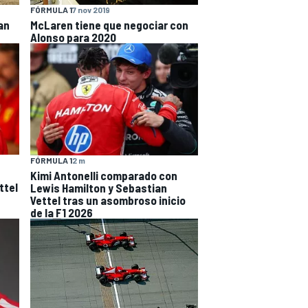
FÓRMULA 1
7 nov 2019
an
McLaren tiene que negociar con
Alonso para 2020
FÓRMULA 1
2 m
Kimi Antonelli comparado con
ttel
Lewis Hamilton y Sebastian
Vettel tras un asombroso inicio
de la F1 2026