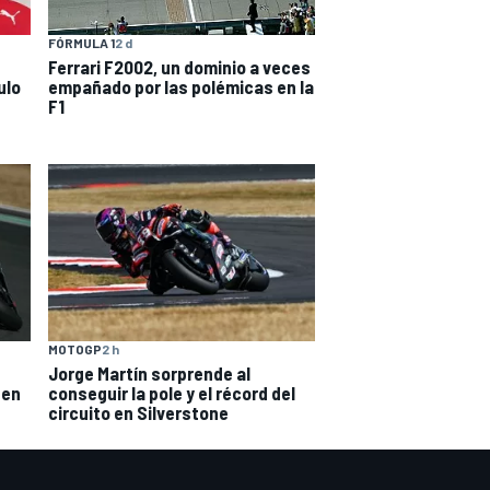
FÓRMULA 1
2 d
Ferrari F2002, un dominio a veces
ulo
empañado por las polémicas en la
F1
MOTOGP
2 h
Jorge Martín sorprende al
 en
conseguir la pole y el récord del
circuito en Silverstone