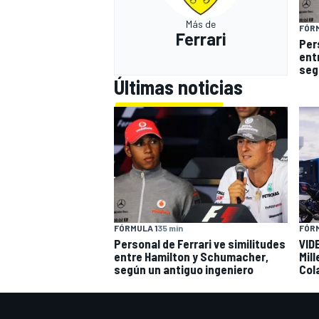
Más de
FÓRM
Ferrari
Per
ent
seg
Últimas noticias
FÓRMULA 1
35 min
FÓRM
Personal de Ferrari ve similitudes
VIDE
entre Hamilton y Schumacher,
Mil
según un antiguo ingeniero
Col