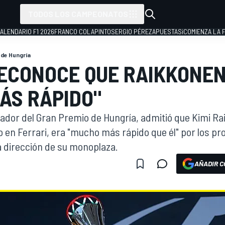
TODOS LOS CAMPEONATOS
ALENDARIO F1 2026
FRANCO COLAPINTO
SERGIO PÉREZ
APUESTAS
¡COMIENZA LA F
 de Hungría
ECONOCE QUE RAIKKONEN
ÁS RÁPIDO"
nador del Gran Premio de Hungría, admitió que Kimi Ra
en Ferrari, era "mucho más rápido que él" por los pr
 dirección de su monoplaza.
AÑADIR C