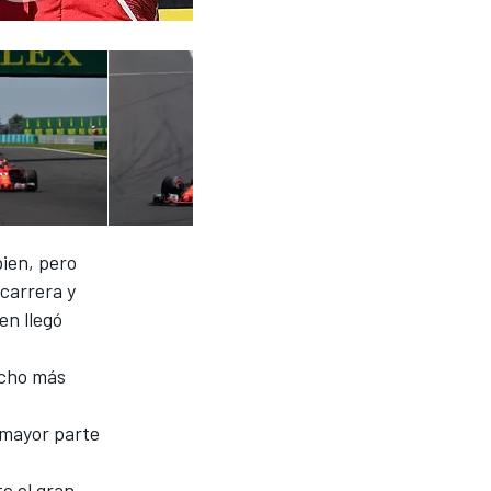
bien, pero
carrera y
en llegó
ucho más
 mayor parte
e el gran