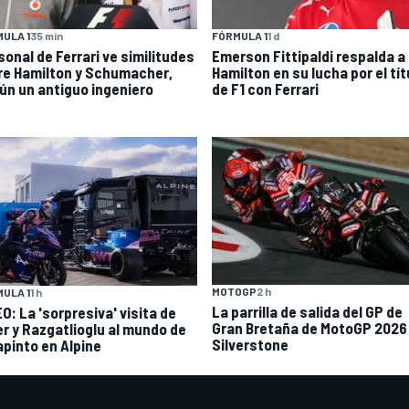
ULA 1
35 min
FÓRMULA 1
1 d
sonal de Ferrari ve similitudes
Emerson Fittipaldi respalda a
re Hamilton y Schumacher,
Hamilton en su lucha por el tít
ún un antiguo ingeniero
de F1 con Ferrari
MOTOGP
2 h
ULA 1
1 h
La parrilla de salida del GP de
O: La 'sorpresiva' visita de
Gran Bretaña de MotoGP 2026
ler y Razgatlioglu al mundo de
Silverstone
apinto en Alpine