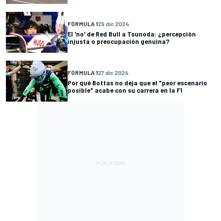
FÓRMULA 1
29 dic 2024
El 'no' de Red Bull a Tsunoda: ¿percepción
injusta o preocupación genuina?
FÓRMULA 1
27 dic 2024
Por qué Bottas no deja que el "peor escenario
posible" acabe con su carrera en la F1