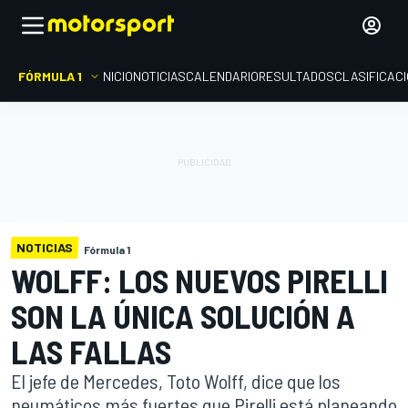
FÓRMULA 1
INICIO
NOTICIAS
CALENDARIO
RESULTADOS
CLASIFICAC
NOTICIAS
Fórmula 1
WOLFF: LOS NUEVOS PIRELLI
SON LA ÚNICA SOLUCIÓN A
LAS FALLAS
El jefe de Mercedes, Toto Wolff, dice que los
neumáticos más fuertes que Pirelli está planeando