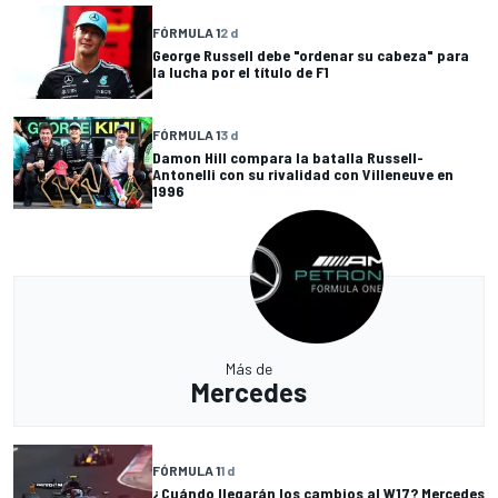
FÓRMULA 1
2 d
George Russell debe "ordenar su cabeza" para
la lucha por el título de F1
FÓRMULA 1
3 d
Damon Hill compara la batalla Russell-
Antonelli con su rivalidad con Villeneuve en
1996
Más de
Mercedes
FÓRMULA 1
1 d
¿Cuándo llegarán los cambios al W17? Mercedes